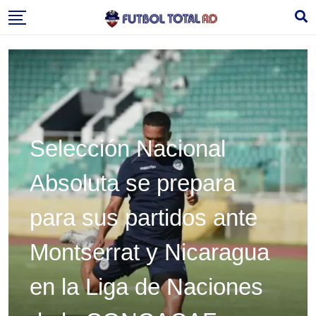
Skip
to
content
Selección Nacional
Absoluta se prepara
para sus partidos ante
Montserrat y Nicaragua
en la Liga de Naciones