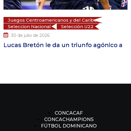
Juegos Centroamericanos y del Caribe
Seleccion Nacional
Selección U22
30 de julio de 2026
ucas Bretón le da un triunfo agónico a
L
p
CONCACAF
CONCACHAMPIONS
FÚTBOL DOMINICANO