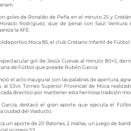
Panam.
n goles de Ronaldo de Peña en el minuto 25 y Cristián
 Horacio Rodríguez, que de penal con Saúl Ventura
ganiza la AFE.
ideportivo Moca 85, el club Cristiano Infantil de Fútbol
spectacular gol de Jesús Cuevas al minuto 80+2, derrot
icana de Fútbol que preside Rubén García.
inició el acto inaugural con las palabras de apertura, 
 al 53vo Torneo Superior Provincial de Moca realizados
y cada directivo por mantener esta hermosa tradición mo
rcía, destacó el gran aporte que ejecuta el Fútbol
a ciudad del Viaducto.
ca un aporte de 20 Balones, 2 mallas, un juego de band
ncial número 53.