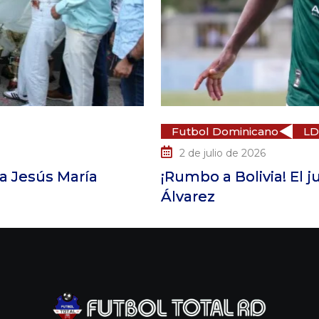
tbol Dominicano
LDF
 de julio de 2026
mbo a Bolivia! El juvenil dominicano Yordy
arez