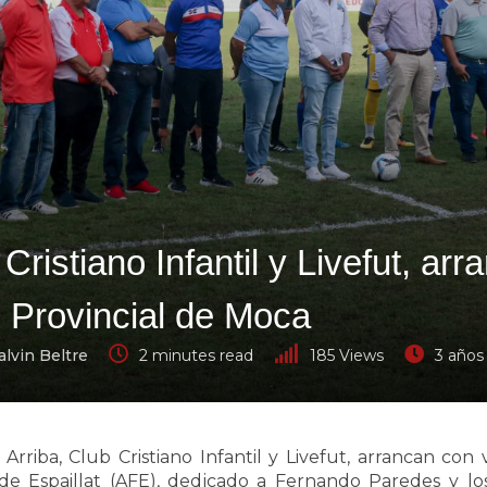
Cristiano Infantil y Livefut, arr
l Provincial de Moca
lvin Beltre
2 minutes read
185
Views
3 años
rriba, Club Cristiano Infantil y Livefut, arrancan con 
de Espaillat (AFE), dedicado a Fernando Paredes y 