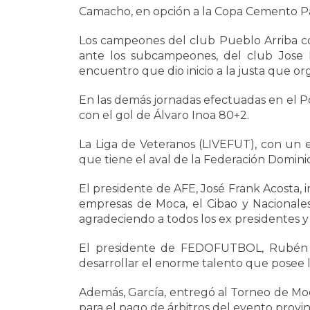
Camacho, en opción a la Copa Cemento 
Los campeones del club Pueblo Arriba co
ante los subcampeones, del club Jose
encuentro que dio inicio a la justa que or
En las demás jornadas efectuadas en el Pol
con el gol de Álvaro Inoa 80+2.
La Liga de Veteranos (LIVEFUT), con un e
que tiene el aval de la Federación Domin
El presidente de AFE, José Frank Acosta, 
empresas de Moca, el Cibao y Nacionales,
agradeciendo a todos los ex presidentes 
El presidente de FEDOFUTBOL, Rubén Ga
desarrollar el enorme talento que posee l
Además, García, entregó al Torneo de Mo
para el pago de árbitros del evento provi