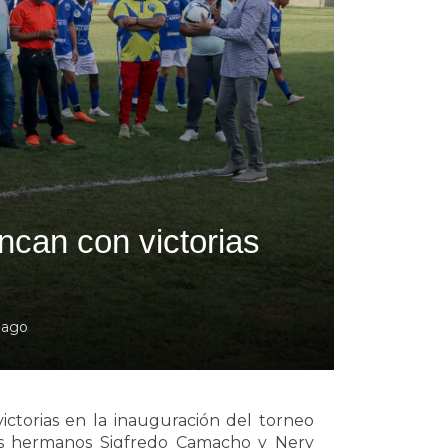
ancan con victorias
 ago
victorias en la inauguración del torneo
los hermanos Sigfredo Camacho y Nery