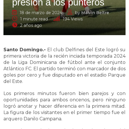
presión a los punteros
18 de marzo de 2024
by
Malvin Beltre
1 minute read
194
Views
2 años ago
Santo Domingo.-
El club Delfines del Este logró su
primera victoria de la recién inciada temporada 2024
de la Liga Dominicana de fútbol ante el conjunto
Atlántico FC. El partido terminó con marcador de dos
goles por cero y fue disputado en el estadio Parque
del Este.
Los primeros minutos fueron bien parejos y con
oportunidades para ambos oncenos, pero ninguno
logró anotar y hacer diferencia en la primera mitad.
La figura de los visitantes en el primer tiempo fue el
arquero Danilo Campana.