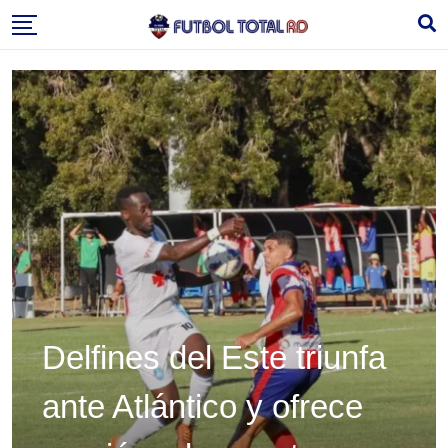
Skip
to
content
Delfines del Este triunfa
ante Atlántico y ofrece