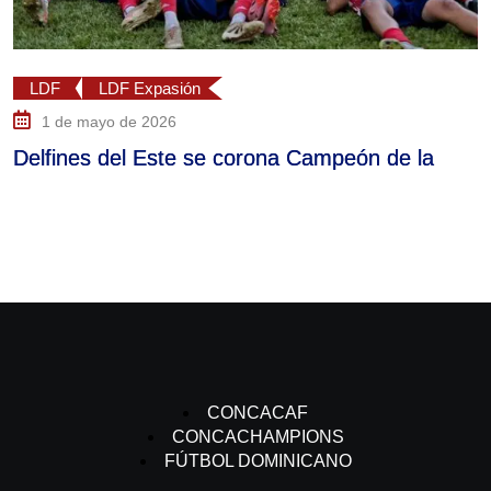
F
LDF Expasión
LD
 de mayo de 2026
1
fines del Este se corona Campeón de la
Delf
CONCACAF
CONCACHAMPIONS
FÚTBOL DOMINICANO