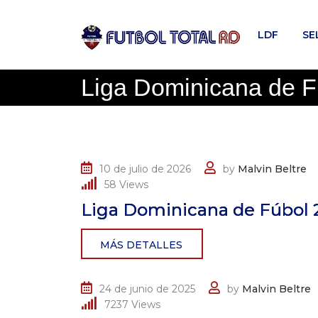
Skip
to
LDF
SE
content
Liga Dominicana de F
10 de julio de 2026
by
Malvin Beltre
58
Views
Liga Dominicana de Fúbol 
MÁS DETALLES
24 de junio de 2025
by
Malvin Beltre
7237
Views