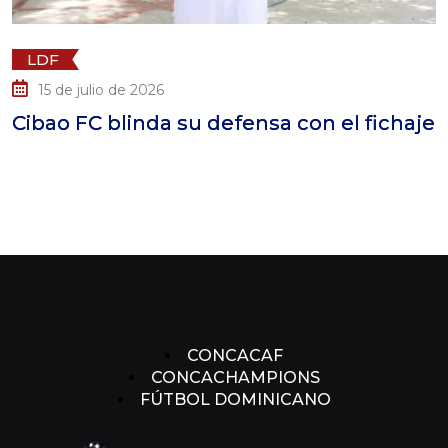
LDF
15 de julio de 2026
ibao FC blinda su defensa con el fichaje
C
L
CONCACAF
CONCACHAMPIONS
FÚTBOL DOMINICANO