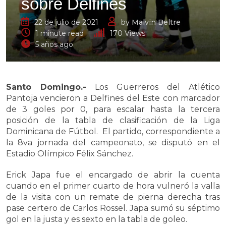
sobre Delfines
22 de julio de 2021
by
Malvin Beltre
1 minute read
170
Views
5 años ago
Santo Domingo.-
Los Guerreros del Atlético
Pantoja vencieron a Delfines del Este con marcador
de 3 goles por 0, para escalar hasta la tercera
posición de la tabla de clasificación de la Liga
Dominicana de Fútbol. El partido, correspondiente a
la 8va jornada del campeonato, se disputó en el
Estadio Olímpico Félix Sánchez.
Erick Japa fue el encargado de abrir la cuenta
cuando en el primer cuarto de hora vulneró la valla
de la visita con un remate de pierna derecha tras
pase certero de Carlos Rossel. Japa sumó su séptimo
gol en la justa y es sexto en la tabla de goleo.