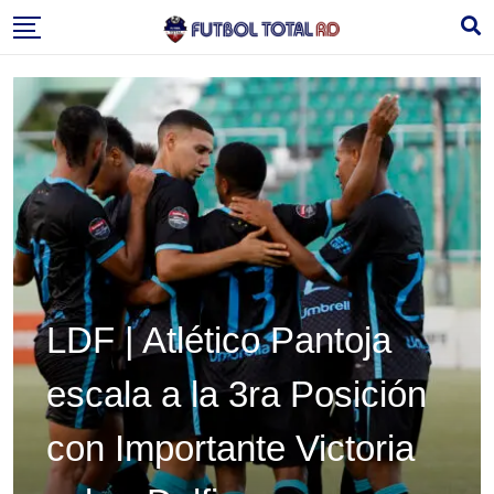
Skip
to
content
LDF | Atlético Pantoja
escala a la 3ra Posición
con Importante Victoria