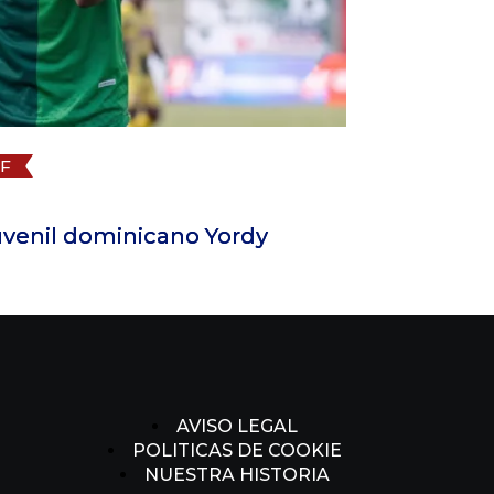
Futbol Domini
1 de julio de 2
venil dominicano Yordy
Ondina reina
AVISO LEGAL
POLITICAS DE COOKIE
NUESTRA HISTORIA