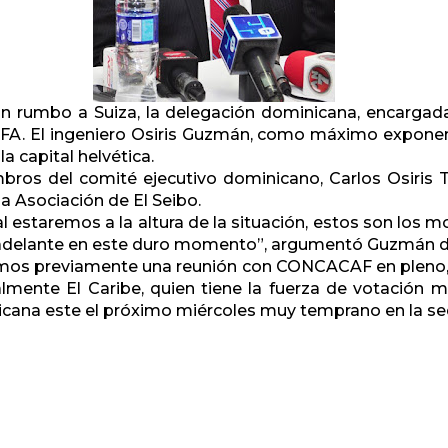
 rumbo a Suiza, la delegación dominicana, encargada 
FIFA. El ingeniero Osiris Guzmán, como máximo expone
a capital helvética.
os del comité ejecutivo dominicano, Carlos Osiris T
a Asociación de El Seibo.
l estaremos a la altura de la situación, estos son los
ir adelante en este duro momento”, argumentó Guzmán 
remos previamente una reunión con CONCACAF en pleno
almente El Caribe, quien tiene la fuerza de votación 
icana este el próximo miércoles muy temprano en la sed