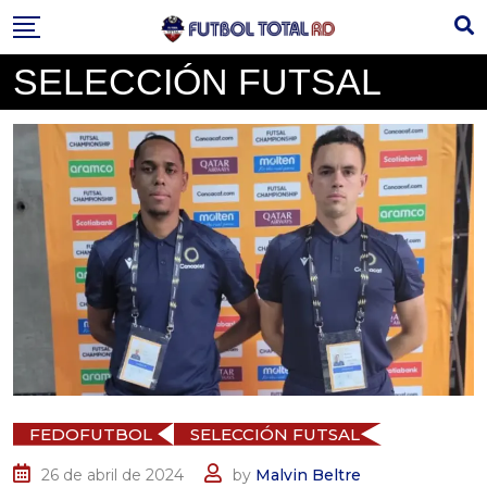
Skip
to
content
SELECCIÓN FUTSAL
FEDOFUTBOL
SELECCIÓN FUTSAL
26 de abril de 2024
by
Malvin Beltre