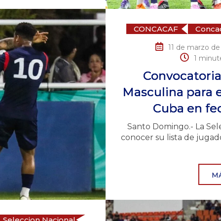
CONCACAF
Concac
11 de marzo de
1 minut
Convocatoria
Masculina para e
Cuba en fe
Santo Domingo.- La Sel
conocer su lista de jugad
M
Seleccion Nacional