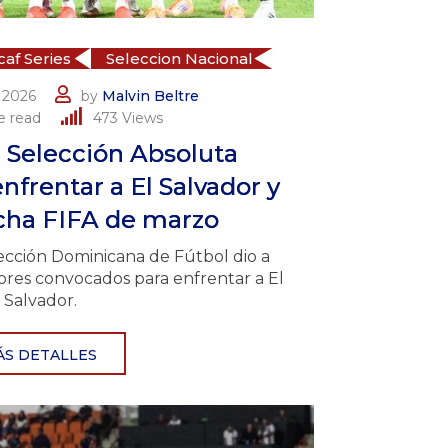
af Series
Seleccion Nacional
 2026
by
Malvin Beltre
e read
473
Views
 Selección Absoluta
nfrentar a El Salvador y
cha FIFA de marzo
ección Dominicana de Fútbol dio a
ores convocados para enfrentar a El
Salvador.
ÁS DETALLES