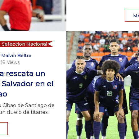
M
Seleccion Nacional
y
Malvin Beltre
218
Views
 rescata un
 Salvador en el
ao
io Cibao de Santiago de
un duelo de titanes.