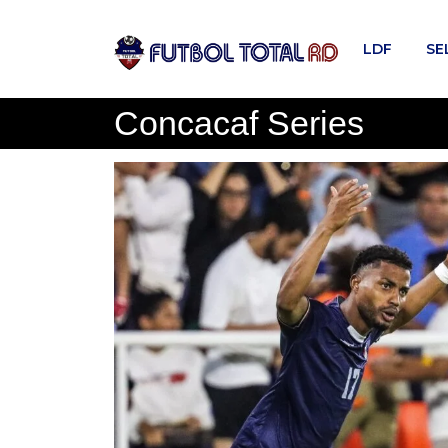
Skip
to
LDF
SE
content
Concacaf Series