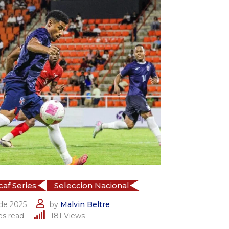
af Series
Seleccion Nacional
de 2025
by
Malvin Beltre
es read
181
Views