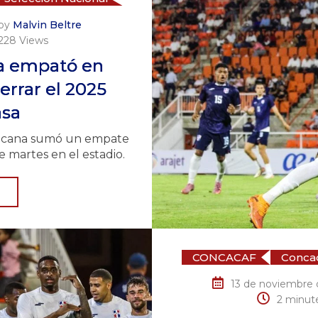
by
Malvin Beltre
228
Views
a empató en
errar el 2025
asa
nicana sumó un empate
e martes en el estadio.
CONCACAF
Concac
13 de noviembre 
2 minut