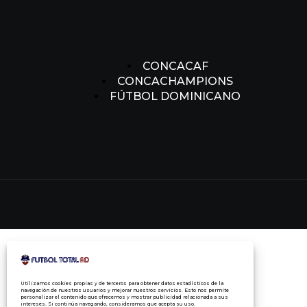
CONCACAF
CONCACHAMPIONS
FÚTBOL DOMINICANO
Utilizamos cookies propias y de terceros para obtener datos estadísticos de la
navegación de nuestros usuarios y mejorar nuestros servicios. Esto nos permite
personalizar el contenido que ofrecemos y mostrar publicidad relacionada a sus
intereses. Si continúa navegando, consideramos que acepta su uso.