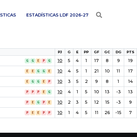
STICAS
ESTADÍSTICAS LDF 2026-27
PJ
G
E
PP
GF
GC
DG
PTS
10
5
4
1
17
8
9
19
G
G
E
P
G
10
4
5
1
21
10
11
17
E
E
G
G
E
10
3
5
2
9
8
1
14
E
G
G
E
P
10
4
1
5
10
13
-3
13
P
P
P
E
G
10
2
3
5
12
15
-3
9
P
E
G
P
E
10
1
4
5
11
26
-15
7
P
E
E
P
P