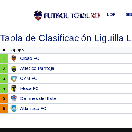
Skip
to
LDF
SE
content
Tabla de Clasificación Liguilla
#
Equipo
1
Cibao FC
2
Atlético Pantoja
3
OYM FC
4
Moca FC
5
Delfines del Este
6
Atlántico FC