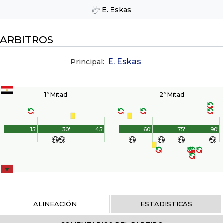
E. Eskas
ARBITROS
E. Eskas
Principal:
1ª Mitad
2ª Mitad
15'
30'
45'
60'
75'
90'
ALINEACIÓN
ESTADISTICAS