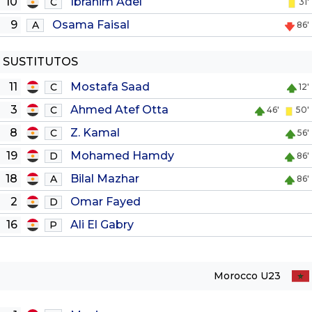
10
Ibrahim Adel
C
31'
9
Osama Faisal
A
86'
SUSTITUTOS
11
Mostafa Saad
C
12'
3
Ahmed Atef Otta
C
46'
50'
8
Z. Kamal
C
56'
19
Mohamed Hamdy
D
86'
18
Bilal Mazhar
A
86'
2
Omar Fayed
D
16
Ali El Gabry
P
Morocco U23