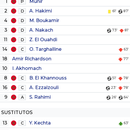
1
Munir
P
2
A. Hakimi
D
61'
87'
4
M. Boukamir
D
3
A. Nakach
D
73'
81'
11
Z. El Ouahdi
D
14
O. Targhalline
C
63'
18
Amir Richardson
77'
10
I. Akhomach
8
B. El Khannouss
C
51'
78'
16
A. Ezzalzouli
C
23'
78'
9
S. Rahimi
A
26'
64'
SUSTITUTOS
13
Y. Kechta
C
63'