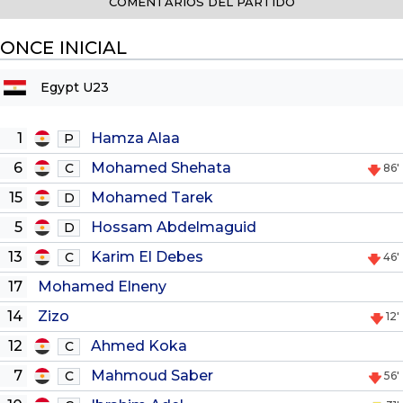
COMENTARIOS DEL PARTIDO
ONCE INICIAL
Egypt U23
1
Hamza Alaa
P
6
Mohamed Shehata
C
86'
15
Mohamed Tarek
D
5
Hossam Abdelmaguid
D
13
Karim El Debes
C
46'
17
Mohamed Elneny
14
Zizo
12'
12
Ahmed Koka
C
7
Mahmoud Saber
C
56'