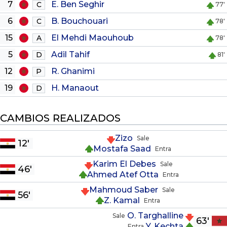
7
E. Ben Seghir
C
77'
6
B. Bouchouari
C
78'
15
El Mehdi Maouhoub
A
78'
5
Adil Tahif
D
81'
12
R. Ghanimi
P
19
H. Manaout
D
CAMBIOS REALIZADOS
Zizo
Sale
12'
Mostafa Saad
Entra
Karim El Debes
Sale
46'
Ahmed Atef Otta
Entra
Mahmoud Saber
Sale
56'
Z. Kamal
Entra
O. Targhalline
Sale
63'
Y. Kechta
Entra