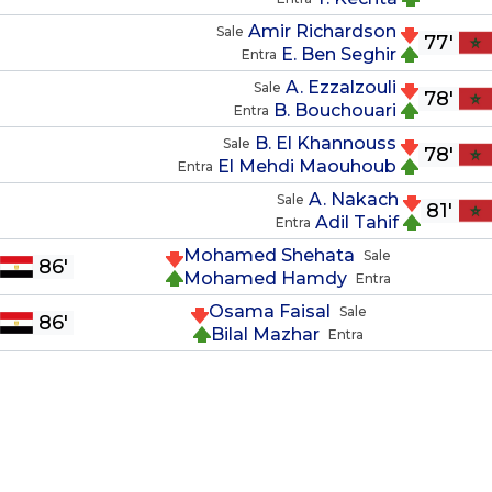
Amir Richardson
Sale
77'
E. Ben Seghir
Entra
A. Ezzalzouli
Sale
78'
B. Bouchouari
Entra
B. El Khannouss
Sale
78'
El Mehdi Maouhoub
Entra
A. Nakach
Sale
81'
Adil Tahif
Entra
Mohamed Shehata
Sale
86'
Mohamed Hamdy
Entra
Osama Faisal
Sale
86'
Bilal Mazhar
Entra