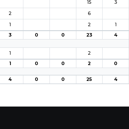
15
3
2
6
1
2
1
3
0
0
23
4
1
2
1
0
0
2
0
4
0
0
25
4