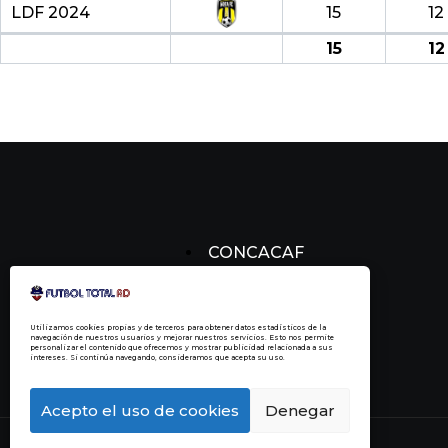
LDF 2024
15
12
15
12
CONCACAF
CONCACHAMPIONS
FÚTBOL DOMINICANO
Utilizamos cookies propias y de terceros para obtener datos estadísticos de la
navegación de nuestros usuarios y mejorar nuestros servicios. Esto nos permite
personalizar el contenido que ofrecemos y mostrar publicidad relacionada a sus
intereses. Si continúa navegando, consideramos que acepta su uso.
Acepto el uso de cookies
Denegar