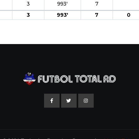
3
993′
7
3
993′
7
0