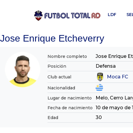
Skip
to
LDF
SE
content
Jose Enrique Etcheverry
Jose Enrique E
Nombre completo
Defensa
Posición
Moca FC
Club actual
Nacionalidad
Melo, Cerro La
Lugar de nacimiento
10 de mayo de 
Fecha de nacimiento
30
Edad