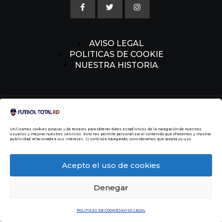
AVISO LEGAL
POLITICAS DE COOKIE
NUESTRA HISTORIA
© 2014 Todos los Derechos Reservados
Malvin
Beltre
Utilizamos cookies propias y de terceros para obtener datos estadísticos de la navegación de nuestros
usuarios y mejorar nuestros servicios. Esto nos permite personalizar el contenido que ofrecemos y mostrar
publicidad relacionada a sus intereses. Si continúa navegando, consideramos que acepta su uso.
Acepto el uso de cookies
Denegar
POLITICAS DE COOKIES
AVISO LEGAL