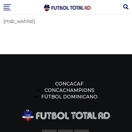
Skip
to
content
[rtsb_wishlist]
CONCACAF
CONCACHAMPIONS
FÚTBOL DOMINICANO