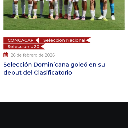
CONCACAF
Seleccion Nacional
Selección U20
26 de febrero de 2026
M
elección Dominicana goleó en su
l
ebut del Clasificatorio