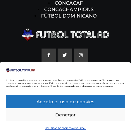
CONCACAF
CONCACHAMPIONS
FÚTBOL DOMINICANO
AVISO LEGAL
Utilizamos cookies propias y de terceros para obtener datos estadísticos de la navegación de nuestros
POLITICAS DE COOKIE
usuarios y mejorar nuestros servicios. Esto nos permite personalizar el contenido que ofrecemos y mostrar
publicidad relacionada a sus intereses. Si continúa navegando, consideramos que acepta su uso.
NUESTRA HISTORIA
Acepto el uso de cookies
Denegar
© 2014 Todos los Derechos Reservados
Malvin
Beltre
POLITICAS DE COOKIES
AVISO LEGAL