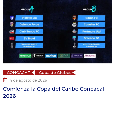
CONCACAF
Copa de Clubes
4 de agosto de 2026
Comienza la Copa del Caribe Concacaf
S
2026
p