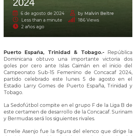
2024
6 de agosto de 2024
by
Malvin Beltre
Less than a minute
186
Views
2 años ago
Puerto España, Trinidad & Tobago.-
República
Dominicana obtuvo una importante victoria dos
goles por cero ante Islas Caimán en el inicio del
Campeonato Sub-15 Femenino de Concacaf 2024,
partido celebrado este lunes 5 de agosto en el
Estadio Larry Gomes de Puerto España, Trinidad y
Tobago.
La Sedofútbol compite en el grupo F de la Liga B de
este certamen de desarrollo de la Concacaf. Surinam
y Bermudas será los siguientes rivales.
Emelie Asenjo fue la figura del elenco que dirige la