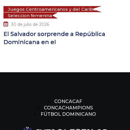
uegos Centroamericanos y del Caribe
J
eleccion femenina
S
30 de julio de 2026
 Salvador sorprende a República
La
minicana en el
pa
CONCACAF
CONCACHAMPIONS
FÚTBOL DOMINICANO