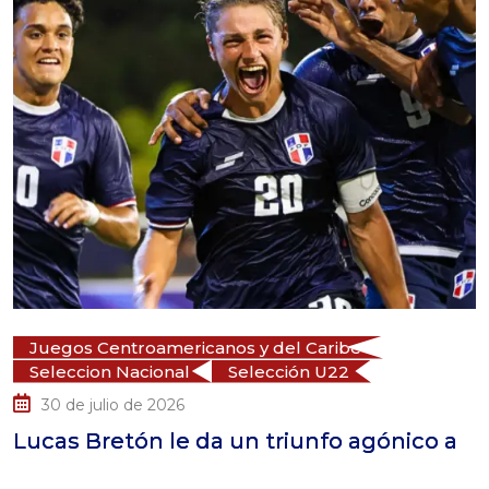
egos Centroamericanos y del Caribe
Ju
leccion Nacional
Selección U22
Se
0 de julio de 2026
1
as Bretón le da un triunfo agónico a
La 
par