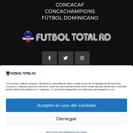
CONCACAF
CONCACHAMPIONS
FÚTBOL DOMINICANO
AVISO LEGAL
Utilizamos cookies propias y de terceros para obtener datos estadísticos de la navegación de nuestros
POLITICAS DE COOKIE
usuarios y mejorar nuestros servicios. Esto nos permite personalizar el contenido que ofrecemos y mostrar
publicidad relacionada a sus intereses. Si continúa navegando, consideramos que acepta su uso.
NUESTRA HISTORIA
Acepto el uso de cookies
Denegar
© 2014 Todos los Derechos Reservados
Malvin
Beltre
POLITICAS DE COOKIES
AVISO LEGAL