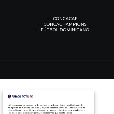
CONCACAF
CONCACHAMPIONS
FÚTBOL DOMINICANO
Utilizamos cookies propias y de terceros para obtener datos estadísticos de la
navegación de nuestros usuarios y mejorar nuestros servicios. Esto nos permite
personalizar el contenido que ofrecemos y mostrar publicidad relacionada a sus
intereses. Si continúa navegando, consideramos que acepta su uso.