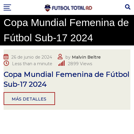
Skip
to
content
Copa Mundial Femenina de
Fútbol Sub-17 2024
26 de junio de 2024
by
Malvin Beltre
Less than a minute
2899
Views
Copa Mundial Femenina de Fútbol
Sub-17 2024
MÁS DETALLES