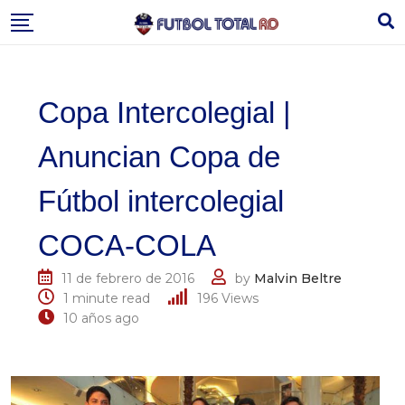
Skip
to
content
Copa Intercolegial |
Anuncian Copa de
Fútbol intercolegial
COCA-COLA
11 de febrero de 2016
by
Malvin Beltre
1 minute read
196
Views
10 años ago