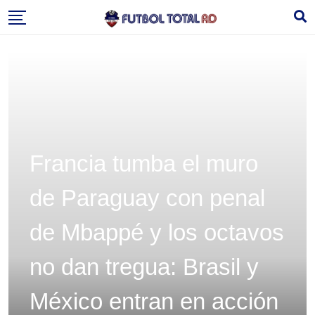
Skip
to
content
Francia tumba el muro
de Paraguay con penal
de Mbappé y los octavos
no dan tregua: Brasil y
México entran en acción