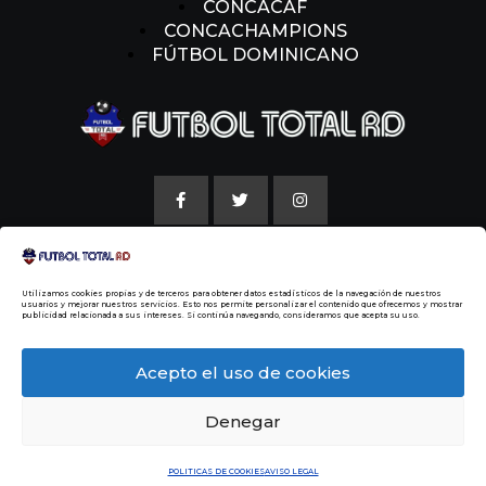
CONCACAF
CONCACHAMPIONS
FÚTBOL DOMINICANO
AVISO LEGAL
Utilizamos cookies propias y de terceros para obtener datos estadísticos de la navegación de nuestros
POLITICAS DE COOKIE
usuarios y mejorar nuestros servicios. Esto nos permite personalizar el contenido que ofrecemos y mostrar
publicidad relacionada a sus intereses. Si continúa navegando, consideramos que acepta su uso.
NUESTRA HISTORIA
Acepto el uso de cookies
Denegar
© 2014 Todos los Derechos Reservados
Malvin
Beltre
POLITICAS DE COOKIES
AVISO LEGAL