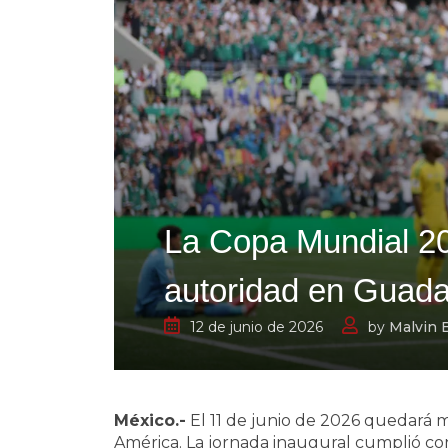
La Copa Mundial 20
autoridad en Guada
12 de junio de 2026
by
Malvin 
México.-
El 11 de junio de 2026 quedará ma
América. La jornada inaugural cumplió co