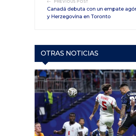
PREVIOUS POST
Canadá debuta con un empate agón
y Herzegovina en Toronto
OTRAS NOTICIAS
FIFA
M
14 de juli
España im