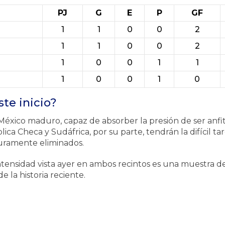
PJ
G
E
P
GF
1
1
0
0
2
1
1
0
0
2
1
0
0
1
1
1
0
0
1
0
ste inicio?
éxico maduro, capaz de absorber la presión de ser anfit
ca Checa y Sudáfrica, por su parte, tendrán la difícil t
ramente eliminados.
intensidad vista ayer en ambos recintos es una muestra 
 la historia reciente.