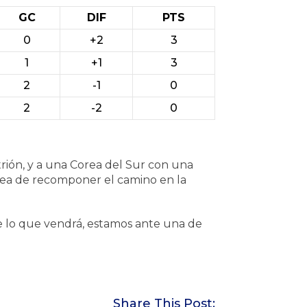
GC
DIF
PTS
0
+2
3
1
+1
3
2
-1
0
2
-2
0
rión, y a una Corea del Sur con una
area de recomponer el camino en la
de lo que vendrá, estamos ante una de
Share This Post: