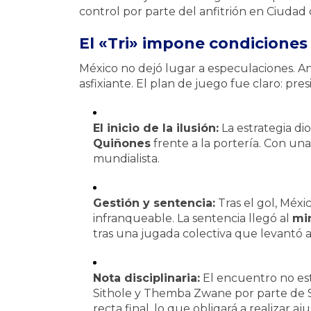
control por parte del anfitrión en Ciudad
El «Tri» impone condiciones
México no dejó lugar a especulaciones. Ant
asfixiante. El plan de juego fue claro: pre
El inicio de la ilusión:
La estrategia di
Quiñones
frente a la portería. Con una
mundialista.
Gestión y sentencia:
Tras el gol, Méxi
infranqueable. La sentencia llegó al
mi
tras una jugada colectiva que levantó a
Nota disciplinaria:
El encuentro no estu
Sithole y Themba Zwane por parte de Su
recta final, lo que obligará a realizar 