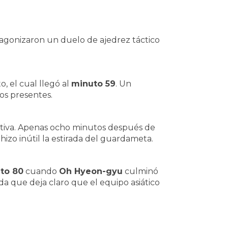
tagonizaron un duelo de ajedrez táctico
 el cual llegó al
minuto 59
. Un
los presentes.
itiva. Apenas ocho minutos después de
izo inútil la estirada del guardameta.
to 80
cuando
Oh Hyeon-gyu
culminó
da que deja claro que el equipo asiático