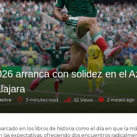
26 arranca con solidez en el A
lajara
Beltre
3 minutes read
62
Views
2 meses ago
rcado en los libros de historia como el día en que la má
n las expectativas, ofreciendo dos encuentros radicalme