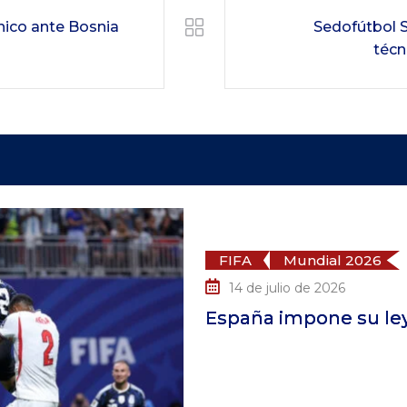
ico ante Bosnia
Sedofútbol Su
técn
undial 2026
o de 2026
pone su ley ante la Francia de