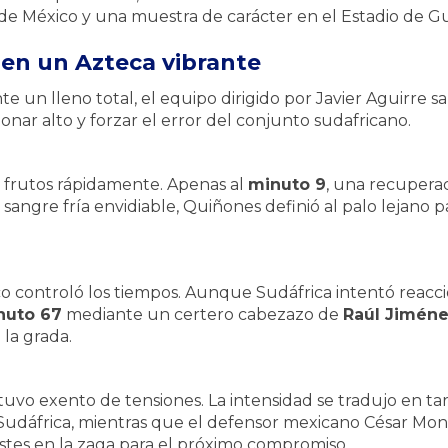
 de México y una muestra de carácter en el Estadio de Gu
 en un Azteca vibrante
e un lleno total, el equipo dirigido por Javier Aguirre s
sionar alto y forzar el error del conjunto sudafricano.
o frutos rápidamente. Apenas al
minuto 9
, una recuperac
 sangre fría envidiable, Quiñones definió al palo lejano p
co controló los tiempos. Aunque Sudáfrica intentó reacci
nuto 67
mediante un certero cabezazo de
Raúl Jimén
 la grada.
vo exento de tensiones. La intensidad se tradujo en tarj
dáfrica, mientras que el defensor mexicano César Montes
ajustes en la zaga para el próximo compromiso.