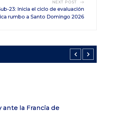
NEXT POST
b-23: Inicia el ciclo de evaluación
ica rumbo a Santo Domingo 2026
FIFA
Mundial 2026
12 de julio de 2026
Argentina venció a Suiza en la prórroga y