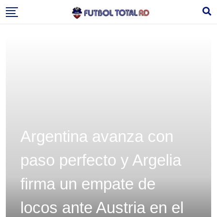
Skip
to
content
Argentina avanza con
paso perfecto y Argelia
firma un empate de
locos ante Austria en el