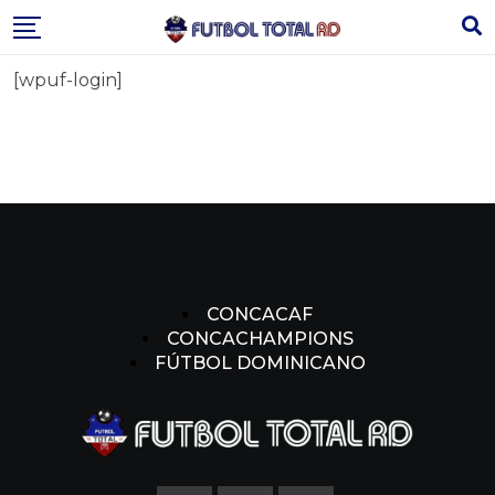
Skip
to
content
[wpuf-login]
CONCACAF
CONCACHAMPIONS
FÚTBOL DOMINICANO