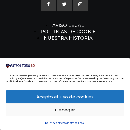
AVISO LEGAL
POLITICAS DE COOKIE
NUESTRA HISTORIA
© 2014 Todos los Derechos Reservados
Malvin
Beltre
Utilizamos cookies propias y de terceros para obtener datos estadísticos de la navegación de nuestros
usuarios y mejorar nuestros servicios. Esto nos permite personalizar el contenido que ofrecemos y mostrar
publicidad relacionada a sus intereses. Si continúa navegando, consideramos que acepta su uso.
Acepto el uso de cookies
Denegar
POLITICAS DE COOKIES
AVISO LEGAL