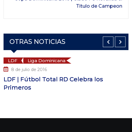
Titulo de Campeon
OTRAS NOTICIAS
LDF
Liga Dominicana
8 de julio de 2016
LDF | Fútbol Total RD Celebra los
Primeros