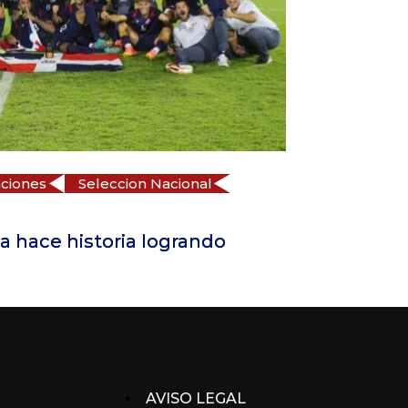
CONCACAF
Liga de Naciones
Seleccion Nacio
18 de noviembre de 2024
Dorny Romero continúa afianzandose c
Goleador Historico de
AVISO LEGAL