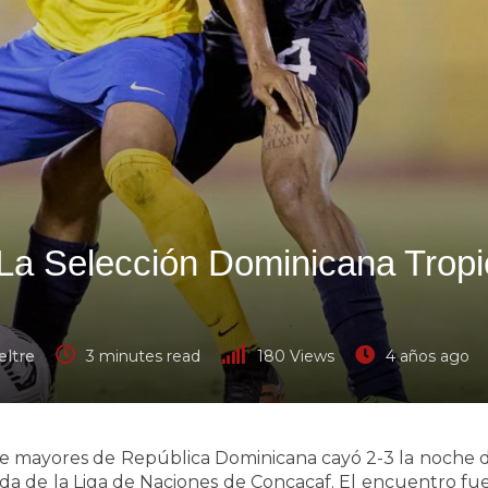
 La Selección Dominicana Tropi
eltre
3 minutes read
180
Views
4 años ago
de mayores de República Dominicana cayó 2-3 la noche 
da de la Liga de Naciones de Concacaf. El encuentro fue