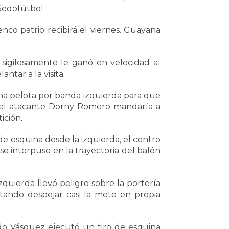
Sedofútbol.
nco patrio recibirá el viernes. Guayana
sigilosamente le ganó en velocidad al
tar a la visita.
na pelota por banda izquierda para que
ue el atacante Dorny Romero mandaría a
ición.
de esquina desde la izquierda, el centro
e interpuso en la trayectoria del balón
quierda llevó peligro sobre la portería
tando despejar casi la mete en propia
do Vásquez ejecutó un tiro de esquina