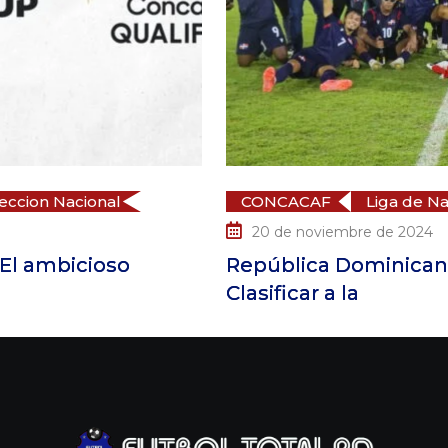
F
Liga de Naciones
Seleccion Nacional
viembre de 2024
a Dominicana hace historia logrando
 a la