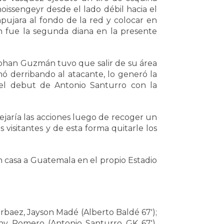
issengeyr desde el lado débil hacia el
pujara al fondo de la red y colocar en
n fue la segunda diana en la presente
 Johan Guzmán tuvo que salir de su área
nó derribando al atacante, lo generó la
 el debut de Antonio Santurro con la
jaría las acciones luego de recoger un
 visitantes y de esta forma quitarle los
 casa a Guatemala en el propio Estadio
rbaez, Jayson Madé (Alberto Baldé 67′);
rny Romero (Antonio Santurro GK 67′),