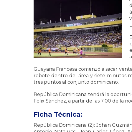
d
á
v
L
E
p
e
a
Guayana Francesa comenzó a sacar ventaja
rebote dentro del área y siete minutos más
tres puntos al conjunto dominicano.
República Dominicana tendrá la oportuni
Félix Sánchez, a partir de las 7:00 de la no
Ficha Técnica:
República Dominicana (2): Johan Guzmán; C
Antonio Natalucci, Jean Carlos López, 