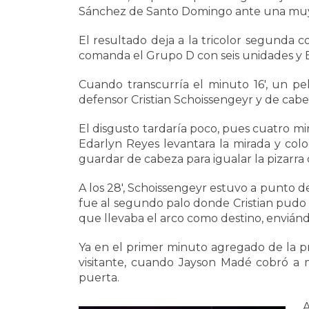
Sánchez de Santo Domingo ante una muy 
El resultado deja a la tricolor segunda c
comanda el Grupo D con seis unidades y B
Cuando transcurría el minuto 16′, un pe
defensor Cristian Schoissengeyr y de cabe
El disgusto tardaría poco, pues cuatro m
Edarlyn Reyes levantara la mirada y col
guardar de cabeza para igualar la pizarra
A los 28′, Schoissengeyr estuvo a punto de
fue al segundo palo donde Cristian pudo c
que llevaba el arco como destino, enviánd
Ya en el primer minuto agregado de la pr
visitante, cuando Jayson Madé cobró a m
puerta.
A