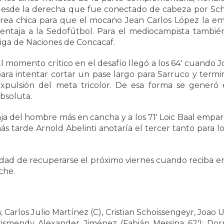
esde la derecha que fue conectado de cabeza por Scho
rea chica para que el mocano Jean Carlos López la em
entaja a la Sedofútbol. Para el mediocampista tambié
iga de Naciones de Concacaf.
l momento crítico en el desafío llegó a los 64′ cuando
ara intentar cortar un pase largo para Sarruco y termi
xpulsión del meta tricolor. De esa forma se generó
bsoluta.
 del hombre más en cancha y a los 71′ Loic Baal empare
 tarde Arnold Abelinti anotaría el tercer tanto para los
dad de recuperarse el próximo viernes cuando reciba en
che.
arlos Julio Martínez (C), Cristian Schoissengeyr, Joao U
Arismendy Alexander Jiménez (Fabián Messina 62′); Do