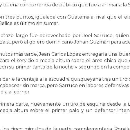
buena concurrencia de público que fue a animar a la 
on tres puntos, igualada con Guatemala, rival que el ele
elice es último sin sumar.
lotazo largo fue aprovechado por Joel Sarruco, quien 
za superó al golero dominicano Johan Guzmán para adelan
inutos más tarde, Jean Carlos López entregaría una bue
ocara el servicio a media altura sobre el área chica q
 con su primer tanto de la noche y segundo en la compet
 darle la ventaja a la escuadra quisqueyana tras un tiro 
abecear sin marca, pero Sarruco en labores defensivas s
ola al córner.
imera parte, nuevamente un tiro de esquina desde la iz
edia altura sobre el primer palo y un defensor inten
 los cinco minutos de la parte complementaria, Ronal