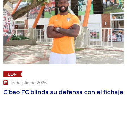
LDF
lio de 2026
14 de ju
C blinda su defensa con el fichaje
Cibao F
Ledesm