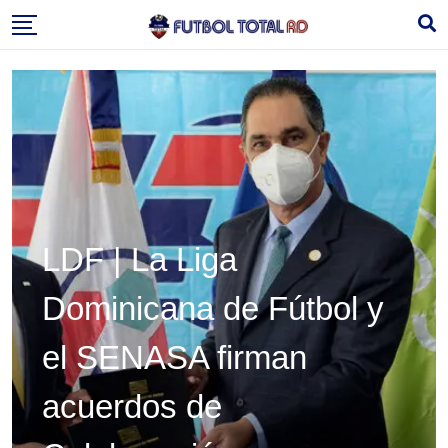
Skip
to
content
LDF | La Liga
Dominicana de Fútbol y
el SENASA firman
acuerdos de