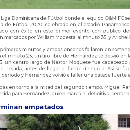
a Liga Dominicana de Fútbol donde el equipo O&M FC se 
na de Fútbol 2020, celebrado en el estadio Panamerican
ado con éxito en este primer evento con público de
 marcados por William Modesta, al minuto 35, y Arichel
 primeros minutos y ambos oncenos fallaron en sostener
n el minuto 23, un tiro libre de Hernández se desvió en l
35, un centro largo de Néstor Moquete fue cabeceado p
l Tejada, antes de llegar al fondo de la red. Así se f
 período y Hernández volvió a fallar una patada fuerte a
gadas en torno a la mitad del segundo tiempo. Miguel Ra
ncida para Hernández, quien marcó el definitivo, cerran
terminan empatados