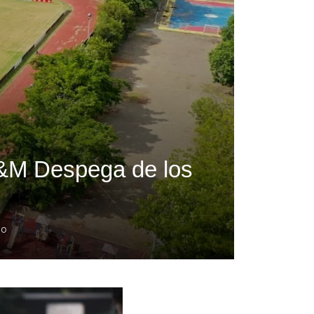
O&M Despega de los
go