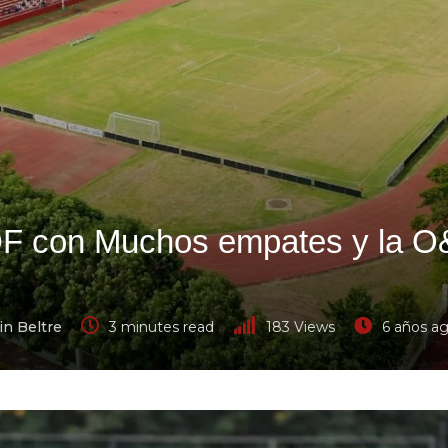
LDF con Muchos empates y la 
in Beltre
3 minutes read
183
Views
6 años a