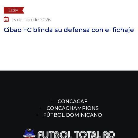
LDF
io de 2026
14 de jul
 blinda su defensa con el fichaje
Cibao FC
Ledesm
CONCACAF
CONCACHAMPIONS
FÚTBOL DOMINICANO