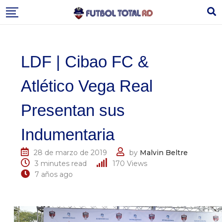
Skip
to
content
LDF | Cibao FC &
Atlético Vega Real
Presentan sus
Indumentaria
28 de marzo de 2019
by
Malvin Beltre
3 minutes read
170
Views
7 años ago