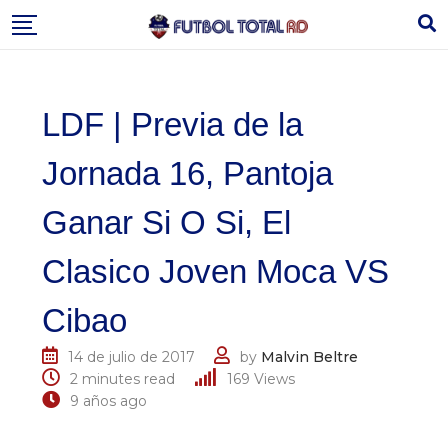
Skip
to
content
LDF | Previa de la
Jornada 16, Pantoja
Ganar Si O Si, El
Clasico Joven Moca VS
Cibao
14 de julio de 2017
by
Malvin Beltre
2 minutes read
169
Views
9 años ago