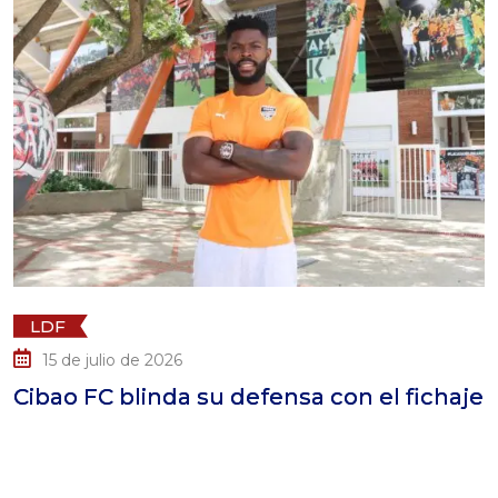
LDF
 de 2026
14 de juli
blinda su defensa con el fichaje
Cibao FC 
Ledesma