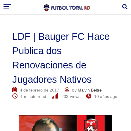
Skip
to
content
LDF | Bauger FC Hace
Publica dos
Renovaciones de
Jugadores Nativos
4 de febrero de 2017
by
Malvin Beltre
1 minute read
233
Views
10 años ago