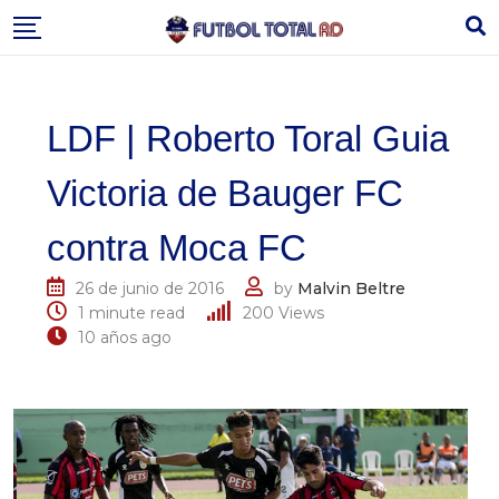
Skip
to
content
LDF | Roberto Toral Guia
Victoria de Bauger FC
contra Moca FC
26 de junio de 2016
by
Malvin Beltre
1 minute read
200
Views
10 años ago