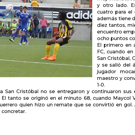
y otro lado. 
cuatro para el
además tiene d
diez tantos, m
encuentro empa
ocho puntos co
El primero en 
FC, cuando en 
San Cristóbal, 
y se salió del 
jugador mocan
maestro y convi
1-0.
pa San Cristóbal no se entregaron y continuaron sus
 El tanto se originó en el minuto 68, cuando Maycol Vi
uerrero quien hizo un remate que se convirtió en gol
 concretar.