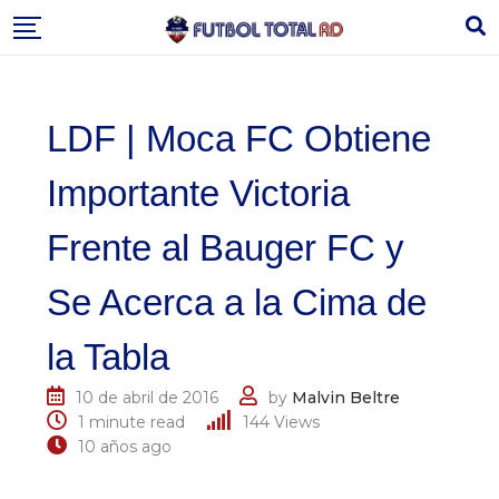
Skip
to
content
LDF | Moca FC Obtiene
Importante Victoria
Frente al Bauger FC y
Se Acerca a la Cima de
la Tabla
10 de abril de 2016
by
Malvin Beltre
1 minute read
144
Views
10 años ago