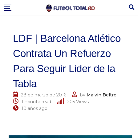
Skip
to
content
LDF | Barcelona Atlético
Contrata Un Refuerzo
Para Seguir Lider de la
Tabla
28 de marzo de 2016
by
Malvin Beltre
1 minute read
205
Views
10 años ago