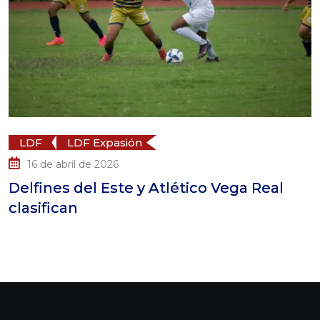
LDF Expasión
LDF
bril de 2026
16 de 
s del Este y Atlético Vega Real
Atlétic
can
LDF Ex