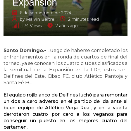
Expansión
6 de septiembre de 2024
by
Malvin Beltre
2 minutes read
174
Views
2 años ago
Santo Domingo.-
Luego de haberse completado los
enfrentamientos en la ronda de cuartos de final del
torneo, ya se conocen los cuatro clubes clasificados a
la semifinal de la Expansión en la LDF, estos son:
Delfines del Este, Cibao FC, club Atlético Pantoja y
Santa Fé FC.
El equipo rojiblanco de Delfines luchó para remontar
un dos a cero adverso en el partido de ida ante el
buen equipo de Atlético Vega Real, y en la vuelta
derrotaron cuatro por cero a los veganos para
conseguir un puesto en los mejores cuatro del
certamen.