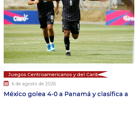
Centroamericanos y del Caribe
FUTBO
Juegos 
gosto de 2026
5 de a
golea 4-0 a Panamá y clasifica a
Colomb
semifin