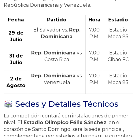
República Dominicana y Venezuela
.
Fecha
Partido
Hora
Estadio
El Salvador vs.
Rep.
7:00
Estadio
29 de
Dominicana
P.M.
Moca 85
Julio
Rep. Dominicana
vs.
7:00
Estadio
31 de
Costa Rica
P.M.
Cibao FC
Julio
Rep. Dominicana
vs.
7:00
Estadio
2 de
Venezuela
P.M.
Moca 85
Agosto
Sedes y Detalles Técnicos
La competición contará con instalaciones de primer
nivel. El
Estadio Olímpico Félix Sánchez
, en el
corazón de Santo Domingo, será la sede principal,
complementada por estadios alternos que cumplen