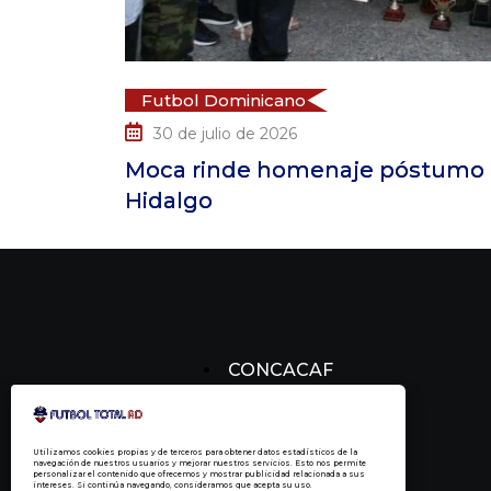
Futbol Dominican
2 de julio de 2026
tumo a Jesús María
¡Rumbo a Bolivi
Álvarez
CONCACAF
CONCACHAMPIONS
FÚTBOL DOMINICANO
Utilizamos cookies propias y de terceros para obtener datos estadísticos de la
navegación de nuestros usuarios y mejorar nuestros servicios. Esto nos permite
personalizar el contenido que ofrecemos y mostrar publicidad relacionada a sus
intereses. Si continúa navegando, consideramos que acepta su uso.