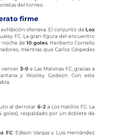
nistas del torneo.
derato firme
a exhibición ofensiva. El conjunto de
Los
aley FC. La gran figura del encuentro
ar noche de
10 goles
. Heriberto Cornelio
anadores, mientras que Carlos Céspedes
l vencer
3-0
a Las Malvinas FC, gracias a
ar Santana y Wooley Gedeon. Con este
abla.
uto al derrotar
6-2
a Los Hatillos FC. La
4 goles), respaldado por un doblete de
as FC
. Edison Vargas y Luis Hernández