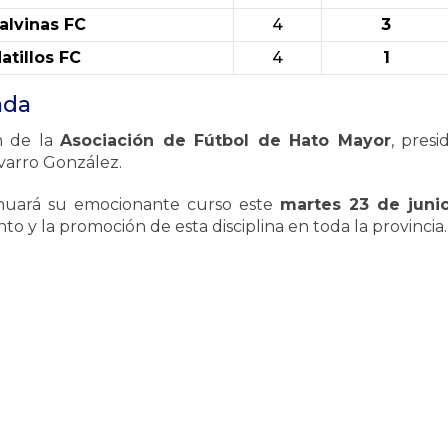
alvinas FC
4
3
atillos FC
4
1
ada
n de la
Asociación de Fútbol de Hato Mayor
, pres
avarro González.
inuará su emocionante curso este
martes 23 de juni
ento y la promoción de esta disciplina en toda la provincia.