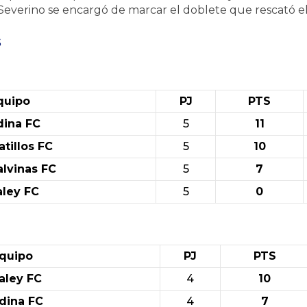
Severino se encargó de marcar el doblete que rescató el
s
quipo
PJ
PTS
ina FC
5
11
atillos FC
5
10
lvinas FC
5
7
ley FC
5
0
quipo
PJ
PTS
aley FC
4
10
dina FC
4
7