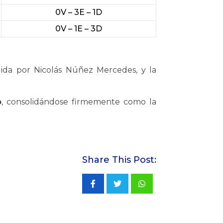
0V – 3E – 1D
0V – 1E – 3D
idida por Nicolás Núñez Mercedes, y la
o
, consolidándose firmemente como la
Share This Post:
Whatsapp