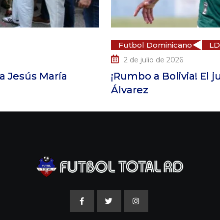
o
LDF
Fut
1 
a! El juvenil dominicano Yordy
Ondi