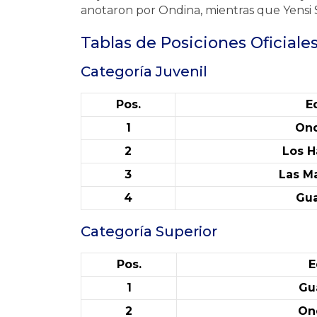
anotaron por Ondina, mientras que Yensi 
Tablas de Posiciones Oficiale
Categoría Juvenil
Pos.
E
1
Ond
2
Los H
3
Las Ma
4
Gua
Categoría Superior
Pos.
E
1
Gu
2
On