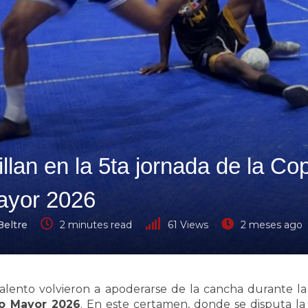
llan en la 5ta jornada de la Co
ayor 2026
Beltre
2 minutes read
61
Views
2 meses ago
alento volvieron a apoderarse de la cancha durante la
to Mayor 2026
. En este certamen, donde se disputa la