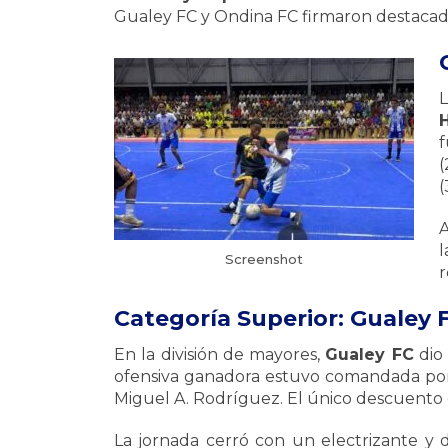
Gualey FC y Ondina FC firmaron destacad
L
H
(
(
l
Screenshot
r
Categoría Superior: Gualey F
En la división de mayores,
Gualey FC
dio 
ofensiva ganadora estuvo comandada po
Miguel A. Rodríguez. El único descuento d
La jornada cerró con un electrizante y