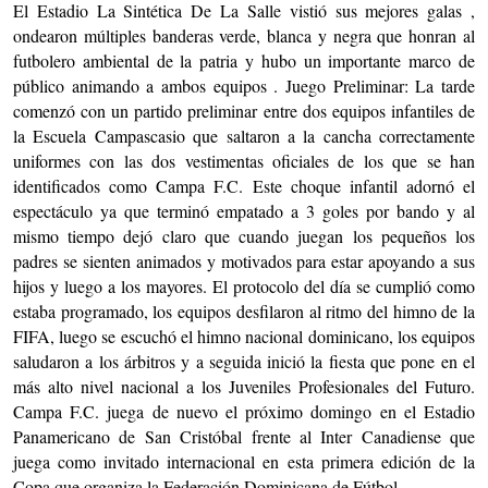
El Estadio La Sintética De La Salle vistió sus mejores galas ,
ondearon múltiples banderas verde, blanca y negra que honran al
futbolero ambiental de la patria y hubo un importante marco de
público animando a ambos equipos . Juego Preliminar: La tarde
comenzó con un partido preliminar entre dos equipos infantiles de
la Escuela Campascasio que saltaron a la cancha correctamente
uniformes con las dos vestimentas oficiales de los que se han
identificados como Campa F.C. Este choque infantil adornó el
espectáculo ya que terminó empatado a 3 goles por bando y al
mismo tiempo dejó claro que cuando juegan los pequeños los
padres se sienten animados y motivados para estar apoyando a sus
hijos y luego a los mayores. El protocolo del día se cumplió como
estaba programado, los equipos desfilaron al ritmo del himno de la
FIFA, luego se escuchó el himno nacional dominicano, los equipos
saludaron a los árbitros y a seguida inició la fiesta que pone en el
más alto nivel nacional a los Juveniles Profesionales del Futuro.
Campa F.C. juega de nuevo el próximo domingo en el Estadio
Panamericano de San Cristóbal frente al Inter Canadiense que
juega como invitado internacional en esta primera edición de la
Copa que organiza la Federación Dominicana de Fútbol.