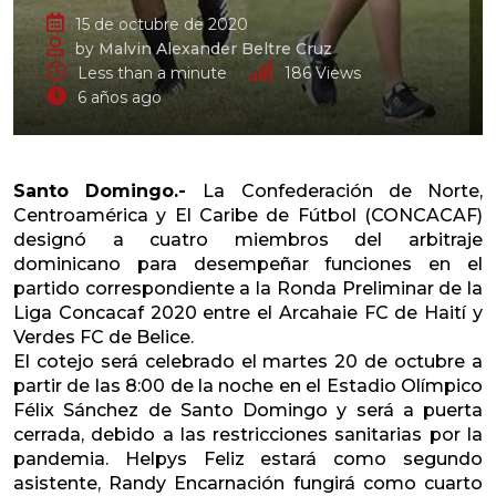
15 de octubre de 2020
by
Malvin Alexander Beltre Cruz
Less than a minute
186
Views
6 años ago
Santo Domingo.-
La Confederación de Norte,
Centroamérica y El Caribe de Fútbol (CONCACAF)
designó a cuatro miembros del arbitraje
dominicano para desempeñar funciones en el
partido correspondiente a la Ronda Preliminar de la
Liga Concacaf 2020 entre el Arcahaie FC de Haití y
Verdes FC de Belice.
El cotejo será celebrado el martes 20 de octubre a
partir de las 8:00 de la noche en el Estadio Olímpico
Félix Sánchez de Santo Domingo y será a puerta
cerrada, debido a las restricciones sanitarias por la
pandemia. Helpys Feliz estará como segundo
asistente, Randy Encarnación fungirá como cuarto