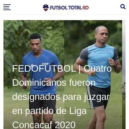
Skip
to
content
FEDOFÚTBOL | Cuatro
Dominicanos fueron
designados para juzgar
en partido de Liga
Concacaf 2020