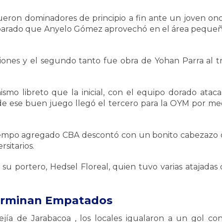
ueron dominadores de principio a fin ante un joven o
n parado que Anyelo Gómez aprovechó en el área pequeña
nes y el segundo tanto fue obra de Yohan Parra al trei
smo libreto que la inicial, con el equipo dorado at
to de ese buen juego llegó el tercero para la OYM por m
iempo agregado CBA descontó con un bonito cabezazo 
sitarios.
su portero, Hedsel Floreal, quien tuvo varias atajadas
terminan Empatados
jía de Jarabacoa , los locales igualaron a un gol con 