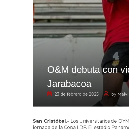
O&M debuta con vic
Jarabacoa
23 de febrero de 2025
by
Malvi
San Cristóbal.-
Los universitarios de OYM
jornada de la Copa LDF. El estadio Paname