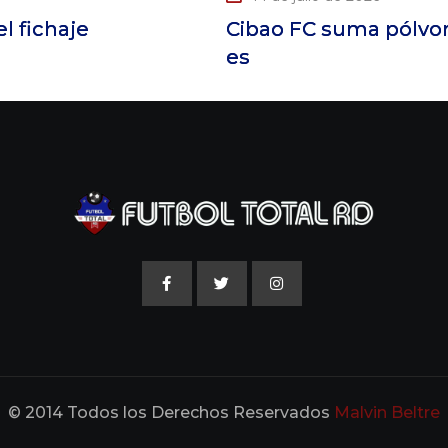
C suma pólvora argentina: Diego Ledesma
© 2014 Todos los Derechos Reservados
Malvin Beltre