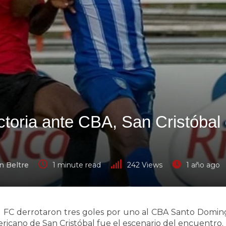
toria ante CBA, San Cristóbal
n Beltre
1 minute read
242
Views
1 año ago
 FC derrotaron tres goles por uno al CBA Santo Domingo
ricano de San Cristóbal fue el escenario del encuentro.