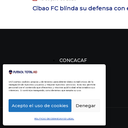
 defensa con el fichaje
Cibao F
es
CONCACAF
CONCACHAMPIONS
FÚTBOL DOMINICANO
Utilizamos cookies propias y de terceros para obtener datos estadísticos de la
navegación de nuestros usuarios y mejorar nuestros servicios. Esto nos permite
personalizar el contenido que ofrecemos y mostrar publicidad relacionada a sus
intereses. Si continúa navegando, consideramos que acepta su uso.
Acepto el uso de cookies
Denegar
POLITICAS DE COOKIES
AVISO LEGAL