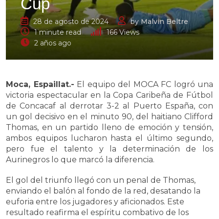
Cup
28 de agosto de 2024
by
Malvin Beltre
1 minute read
166
Views
2 años ago
Moca, Espaillat.-
El equipo del MOCA FC logró una
victoria espectacular en la Copa Caribeña de Fútbol
de Concacaf al derrotar 3-2 al Puerto España, con
un gol decisivo en el minuto 90, del haitiano Clifford
Thomas, en un partido lleno de emoción y tensión,
ambos equipos lucharon hasta el último segundo,
pero fue el talento y la determinación de los
Aurinegros lo que marcó la diferencia.
El gol del triunfo llegó con un penal de Thomas,
enviando el balón al fondo de la red, desatando la
euforia entre los jugadores y aficionados. Este
resultado reafirma el espíritu combativo de los