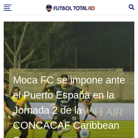
Skip
to
content
Moca FC se impone ante
el Puerto España en la
Jornada 2 de la
CONCACAF Caribbean