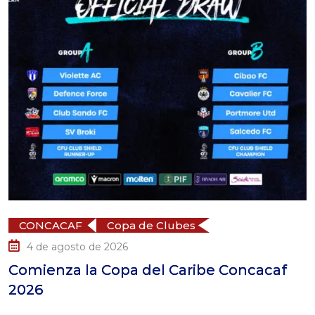
CONCACAF
Copa de Clubes
4 de agosto de 2026
omienza la Copa del Caribe Concacaf
S
026
p