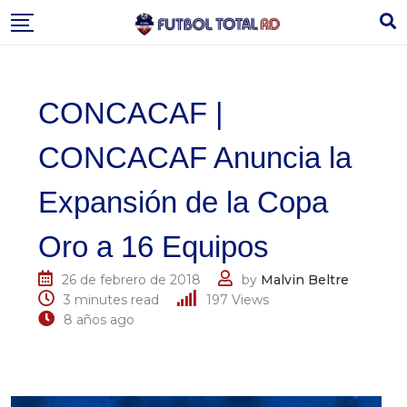
Skip
to
content
CONCACAF |
CONCACAF Anuncia la
Expansión de la Copa
Oro a 16 Equipos
26 de febrero de 2018
by
Malvin Beltre
3 minutes read
197
Views
8 años ago