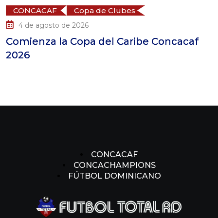
ACAF
Copa de Clubes
CONC
 agosto de 2026
3 de
nza la Copa del Caribe Concacaf
Salced
parti
CONCACAF
CONCACHAMPIONS
FÚTBOL DOMINICANO