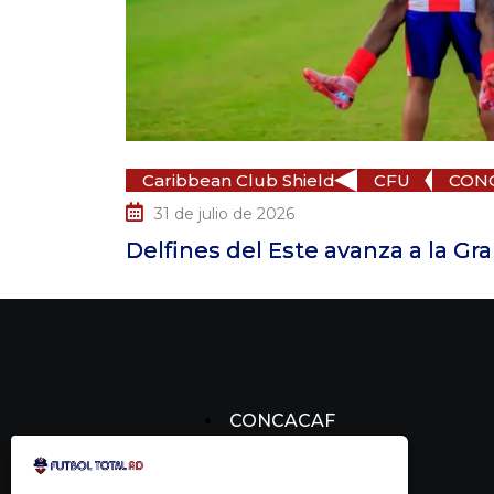
Caribbean Club Shield
CFU
CONCACAF
31 de julio de 2026
Delfines del Este avanza a la Gran Final
CONCACAF
CONCACHAMPIONS
FÚTBOL DOMINICANO