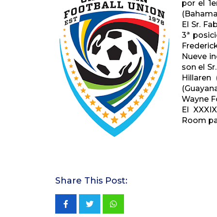
por el 1e
(Bahamas
El Sr. Fa
3ª posici
Frederick
Nueve in
son el Sr
Hillaren
(Guayana
Wayne Fo
El XXXIX
Room par
Share This Post:
Whatsapp