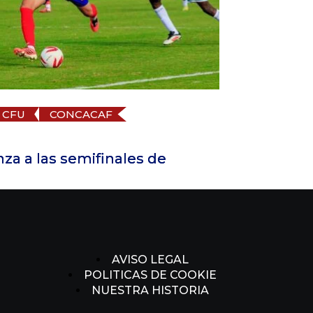
ONCACAF
Caribbean Club Shield
27 de julio de 2026
 semifinales de
Delfines del Este F
AVISO LEGAL
POLITICAS DE COOKIE
NUESTRA HISTORIA