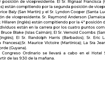
r posición de vicepresidente. El Sr. Rignaal Francisca (
) están compitiendo por la segunda posición de vicep
brice Baly (San Martín) y el Sr. Lyndon Cooper (Santa Lu
ón de vicepresidente. Sr. Raymond Anderson (Jamaica), e
 Hillaren (inglés) están compitiendo por la 4ª posición 
dividuos están en la carrera por los cuatro puntos co
. Bruce Blake (Islas Caimán); El Sr. Vernold Coombs (San 
 (inglés); El Sr. Randolph Harris (Barbados); Sr. Eric 
 Francesa);Sr. Maurice Victoire (Martinica); La Sra Jea
rde (Guyana).
 Congreso Ordinario se llevará a cabo en el Hotel 
tir de las 9:30 de la mañana.