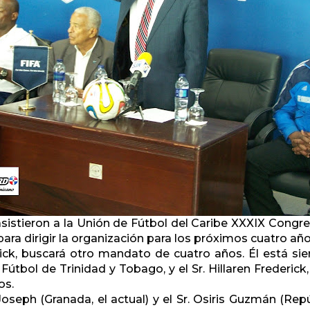
sistieron a la Unión de Fútbol del Caribe XXXIX Congreso
para dirigir la organización para los próximos cuatro año
rick, buscará otro mandato de cuatro años. Él está si
Fútbol de Trinidad y Tobago, y el Sr. Hillaren Frederick
os.
oseph (Granada, el actual) y el Sr. Osiris Guzmán (Re