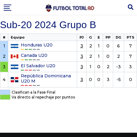
Skip
to
content
Sub-20 2024 Grupo B
#
Equipo
PJ
G
E
PP
DG
PTS
Honduras U20
1
3
2
1
0
6
7
Canada U20
2
3
2
1
0
2
7
El Salvador U20
3
3
1
0
2
-3
3
República Dominicana
4
3
0
0
3
-5
0
U20 M
Clasifican a la Fase Final
Va directo al repechaje por puntos