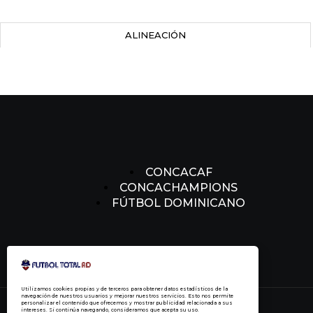
ALINEACIÓN
CONCACAF
CONCACHAMPIONS
FÚTBOL DOMINICANO
Utilizamos cookies propias y de terceros para obtener datos estadísticos de la
navegación de nuestros usuarios y mejorar nuestros servicios. Esto nos permite
personalizar el contenido que ofrecemos y mostrar publicidad relacionada a sus
intereses. Si continúa navegando, consideramos que acepta su uso.