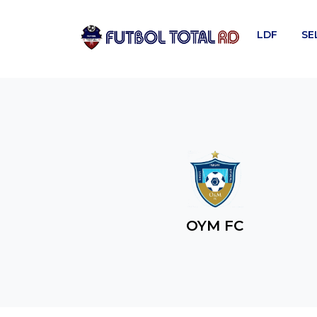
Skip
to
LDF
SE
content
OYM FC