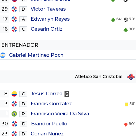
29
Victor Taveras
D
17
Edwarlyn Reyes
A
64'
78'
16
Cesarin Ortíz
C
90'
ENTRENADOR
Gabriel Martinez Poch
Atlético San Cristóbal
8
Jesús Correa
C
3
Francis Gonzalez
D
56'
1
Francisco Vieira Da Silva
P
30
Brandor Puello
D
80'
23
Conan Nuñez
D