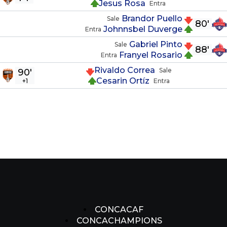
Jesus Rosa
Entra
Brandor Puello
Sale
80'
Johnnsbel Duverge
Entra
Gabriel Pinto
Sale
88'
Franyel Rosario
Entra
Rivaldo Correa
Sale
90'
Cesarin Ortíz
+1
Entra
CONCACAF
CONCACHAMPIONS